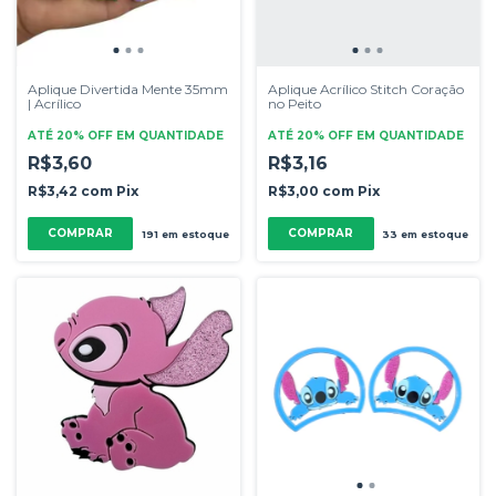
Aplique Divertida Mente 35mm
Aplique Acrílico Stitch Coração
| Acrílico
no Peito
ATÉ 20% OFF
EM QUANTIDADE
ATÉ 20% OFF
EM QUANTIDADE
R$3,60
R$3,16
R$3,42
com
Pix
R$3,00
com
Pix
COMPRAR
COMPRAR
191
em estoque
33
em estoque