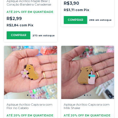
Aplique Acrílico Maple Bear |
R$3,90
Coração Bandeira Canadense
R$3,71
com
Pix
ATÉ 20% OFF
EM QUANTIDADE
R$2,99
COMPRAR
286
em estoque
R$2,84
com
Pix
COMPRAR
273
em estoque
Aplique Acrílico Capivara com
Aplique Acrílico Capivara com
Flor no Cabelo
Milk Shake
ATÉ 20% OFF
EM QUANTIDADE
ATÉ 20% OFF
EM QUANTIDADE