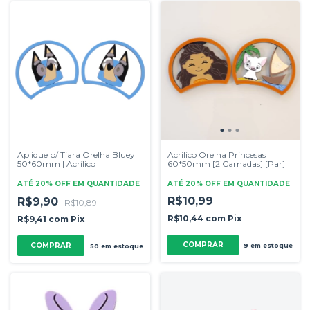
Aplique p/ Tiara Orelha Bluey
Acrilico Orelha Princesas
50*60mm | Acrílico
60*50mm [2 Camadas] [Par]
ATÉ 20% OFF
EM QUANTIDADE
ATÉ 20% OFF
EM QUANTIDADE
R$10,99
R$9,90
R$10,89
R$10,44
com
Pix
R$9,41
com
Pix
9
em estoque
50
em estoque