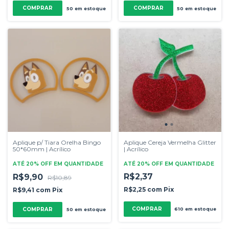
COMPRAR
50
em estoque
50
em estoque
Aplique p/ Tiara Orelha Bingo
Aplique Cereja Vermelha Glitter
50*60mm | Acrílico
| Acrílico
ATÉ 20% OFF
EM QUANTIDADE
ATÉ 20% OFF
EM QUANTIDADE
R$2,37
R$9,90
R$10,89
R$2,25
com
Pix
R$9,41
com
Pix
COMPRAR
610
em estoque
50
em estoque