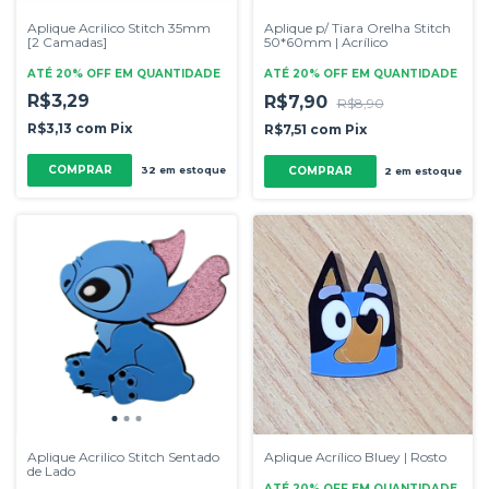
Aplique Acrilico Stitch 35mm
Aplique p/ Tiara Orelha Stitch
[2 Camadas]
50*60mm | Acrílico
ATÉ 20% OFF
EM QUANTIDADE
ATÉ 20% OFF
EM QUANTIDADE
R$3,29
R$7,90
R$8,90
R$3,13
com
Pix
R$7,51
com
Pix
COMPRAR
COMPRAR
32
em estoque
2
em estoque
Aplique Acrilico Stitch Sentado
Aplique Acrílico Bluey | Rosto
de Lado
ATÉ 20% OFF
EM QUANTIDADE