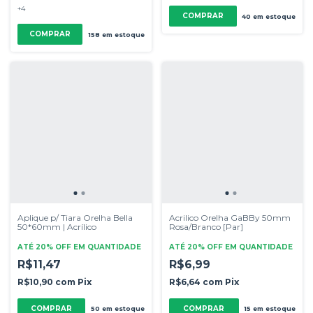
+4
COMPRAR
40
em estoque
COMPRAR
158
em estoque
Aplique p/ Tiara Orelha Bella
Acrilico Orelha GaBBy 50mm
50*60mm | Acrílico
Rosa/Branco [Par]
ATÉ 20% OFF
EM QUANTIDADE
ATÉ 20% OFF
EM QUANTIDADE
R$11,47
R$6,99
R$10,90
com
Pix
R$6,64
com
Pix
50
em estoque
15
em estoque