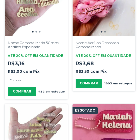
Nome Personalizado 50mm |
Nome Acrílico Decorado
Acrílico Espelhado
Personalizado
ATÉ 20% OFF
EM QUANTIDADE
ATÉ 20% OFF
EM QUANTIDADE
R$3,16
R$3,68
R$3,00
com
Pix
R$3,50
com
Pix
9 cores
COMPRAR
1993
em estoque
COMPRAR
432
em estoque
ESGOTADO