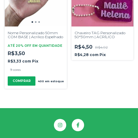
Nome Personalizado 50mm
Chaveiro TAG Personalizado
COM BASE | Acrílico Espelhado
50*30mm | ACRÍLICO
ATÉ 20% OFF
EM QUANTIDADE
R$4,50
R$4,92
R$3,50
R$4,28
com
Pix
R$3,33
com
Pix
9 cores
COMPRAR
400
em estoque