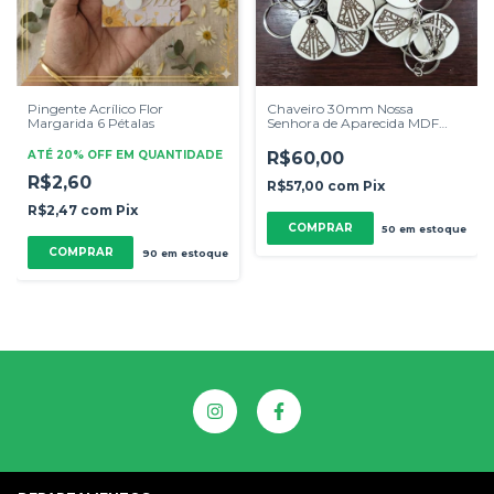
Pingente Acrílico Flor
Chaveiro 30mm Nossa
Margarida 6 Pétalas
Senhora de Aparecida MDF
Branco 3mm 50 Unidades
ATÉ 20% OFF
EM QUANTIDADE
R$60,00
R$2,60
R$57,00
com
Pix
R$2,47
com
Pix
50
em estoque
COMPRAR
90
em estoque