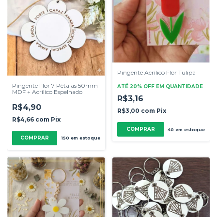
Pingente Acrílico Flor Tulipa
Pingente Flor 7 Pétalas 50mm
ATÉ 20% OFF
EM QUANTIDADE
MDF + Acrílico Espelhado
R$3,16
R$4,90
R$3,00
com
Pix
R$4,66
com
Pix
COMPRAR
40
em estoque
COMPRAR
150
em estoque