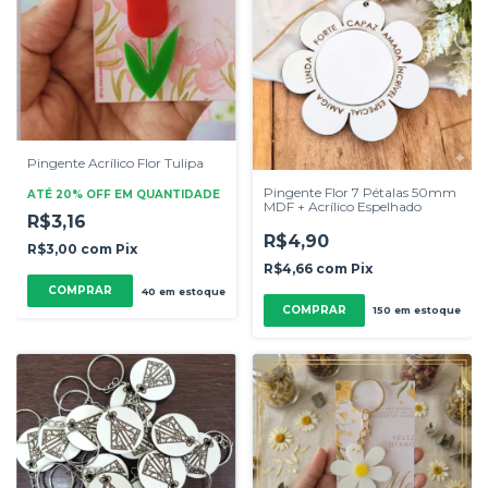
Pingente Acrílico Flor Tulipa
Pingente Flor 7 Pétalas 50mm
ATÉ 20% OFF
EM QUANTIDADE
MDF + Acrílico Espelhado
R$3,16
R$4,90
R$3,00
com
Pix
R$4,66
com
Pix
COMPRAR
40
em estoque
COMPRAR
150
em estoque