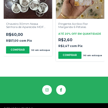
Chaveiro 30mm Nossa
Pingente Acrílico Flor
Senhora de Aparecida MDF
Margarida 6 Pétalas
Branco 3mm 50 Unidades
R$60,00
ATÉ 20% OFF
EM QUANTIDADE
R$2,60
R$57,00
com
Pix
R$2,47
com
Pix
50
em estoque
COMPRAR
90
em estoque