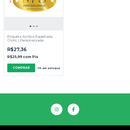
Etiqueta Acrílica Espelhada
OVAL | Personalizada
R$27,36
R$25,99
com
Pix
COMPRAR
115
em estoque